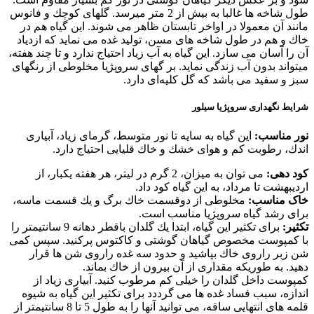
طول شاخه ها غالبا به بیش از 2 متر میرسد. گلهای كوچك و فانوس
مانند آن معمولا در اواخر تابستان ظاهر می شوند. این گیاه هم در
خاك و هم در طول شاخه های مسن، تولید غده می نماید كه ازدیاد
آن را آسان می سازد. این گیاه به آب زیاد احتیاج ندارد و تا چند هفته،
میتواند بدون آب زندگی نماید. بر گهای سروپژیا مخلوطی از رنگهای
سبز و سفید می باشد كه گل كلیه‌ای دارد.
شرایط نگهداری سروپژیا سیلور
نور مناسب:
این گیاه به سایه تا نور متوسط، گرمای زیاد، آبیاری
اندك، رطوبت كم و هوای خشك و خاك قلیایی احتیاج دارد.
کود دهی:
می توان به میزان، 2 گرم در لیتر، هر هفته یكبار، از
اردیبهشت تا مرداد، به این گیاه كود داد.
خاک مناسب:
مخلوطی از دوقسمت خاك برگ و یك قسمت ماسه،
برای رشد گیاه سروپژیا مناسب است.
تکثیر:
برای تكثیر این گیاه، ابتدا یك گلدان باقطر دهانه 9 سانتیمتر را
با كمپوست مخصوص گیاهان گوشتی و كاكتوس پركنید. سپس كمی
شن زبر راروی خاك بپاشید و حدود سه غده راروی شن ها قرار
دهید. به طوریكه مقداری از آن بیرون از خاك بماند.
كمپوست داخل گلدان را خیلی كم مرطوب كنید. آبیاری زیاد از
اندازه، سبب فساد غده ها می گرددد برای تكثیر این گیاه به شیوه
قلمه های انتهایی ساقه، می توانید آنها را به طول 5 تا 8 سانتیمتر از