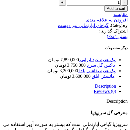
سروپژیا
سیلور
Add to cart
quantity
مقایسه
افزودن به علاقه مندی
Category:
گیاهان آپارتمانی نور دوست
اشتراک گذاری:
بستن (Esc)
دیگر محصولات
پک هدیه عید ایرانی
7,890,000
تومان
باکس گل سرخ
3,750,000
تومان
پک هدیه نقاشی یلدا
3,200,000
تومان
مانسترا ابلق
3,600,000
تومان
Description
Reviews (0)
Description
معرفی گل سروپ‍ِ‍‍ژيا
سروپژیا گیاهی آپارتمانی است كه بیشتر به صورت آویز استفاده می
شود و بر عكس دیگر گیاهان گوشتی در نور كم بسیار مقاوم است.