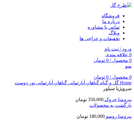
فروشگاه
درباره ما
تماس یا مشاوره
وبلاگ
تخفیفات و حراجی ها
ورود / ثبت نام
0
علاقه مندی
0
محصول
/
0
تومان
منو
0
محصول
/
0
تومان
Home
گل و گیاه
گیاهان آپارتمانی
گیاهان آپارتمانی نور دوست
سروپژیا سیلور
پپرومیا چروک
350,000
تومان
بازگشت به محصولات
پپرومیا روسو
180,000
تومان