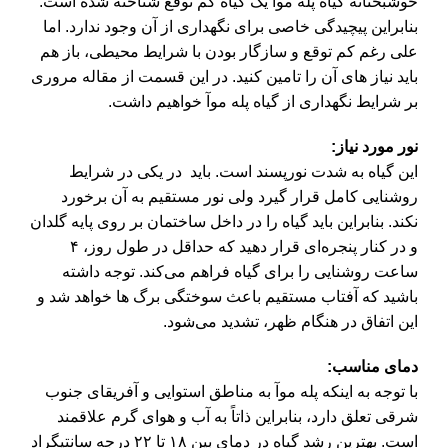
خوشبختانه گیاه
پله موآ
یک گیاه کم توقع شناخته شده است.
بنابراین پیچیدگی خاصی برای نگهداری از آن وجود ندارد. اما
علی‌ رغم کم توقع و سازگار بودن با شرایط محیطی، باز هم
باید نیاز های آن را تامین کنید. در این قسمت از مقاله مروری
بر شرایط نگهداری از گیاه پله موآ خواهیم داشت.
نور مورد نیاز:
این گیاه به شدت نورپسند است. باید در یکی در شرایط
روشنایی کامل قرار گیرد ولی نور مستقیم به آن برخورد
نکند. بنابراین باید گیاه را در داخل ساختمان بر روی پایه گلدان
و در کنار پنجره‌ای قرار دهید که حداقل در طول روز، ۴
ساعت روشنایی را برای گیاه فراهم می‌کند. توجه داشته
باشید که آفتاب مستقیم باعث سوختگی برگ‌ ها خواهد شد و
این اتفاق در هنگام ظهر، تشدید می‌شود.
دمای مناسب:
با توجه به اینکه
پله موآ
به مناطق استوایی و آفریقای جنوب
شرقی تعلق دارد، بنابراین ذاتاً به آب و هوای گرم علاقمند
است. بهترین رشد گیاه در دمای بین ۱۸ تا ۲۲ درجه سانتیگراد