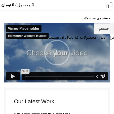
Leo uteu ullamcorper
0
محصول
/
0
تومان
خانه
LEO UTEU ULLAMCORPER
LEO UTEU ULLAMCORPER
جستجو
برای دیدن محصولات که دنبال آن هستید تایپ کنید.
Our Latest Work